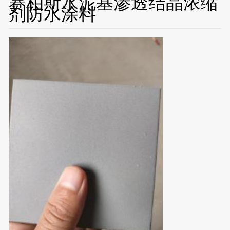
赛柏斯水泥基渗透结晶浓缩
剂防水涂料