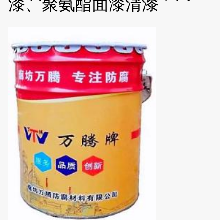
漆、聚氨酯面漆清漆