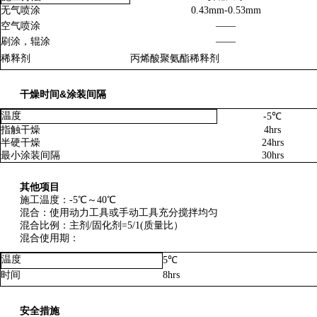
无气喷涂
0.43mm-0.53mm
空气喷涂
——
刷涂，辊涂
——
稀释剂
丙烯酸聚氨酯稀释剂
干燥时间&涂装间隔
温度
-5℃
指触干燥
4hrs
半硬干燥
24hrs
最小涂装间隔
30hrs
其他项目
施工温度：-5℃～40℃
混合：使用动力工具或手动工具充分搅拌均匀
混合比例：主剂/固化剂=5/1(质量比）
混合使用期：
温度
5℃
时间
8hrs
安全措施