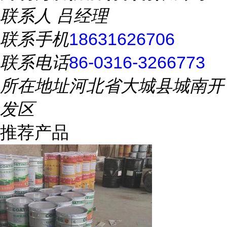
联系人
吕经理
联系手机
18631626706
联系电话
86-0316-3266773
所在地址
河北省大城县城南开
发区
推荐产品