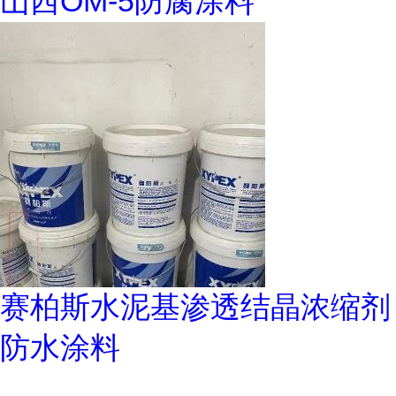
山西OM-5防腐涂料
赛柏斯水泥基渗透结晶浓缩剂
防水涂料