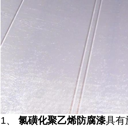
1、
氯磺化聚乙烯防腐漆
具有