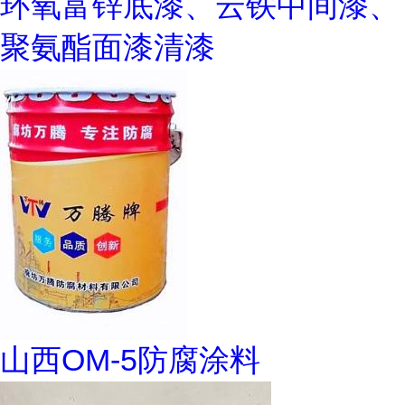
环氧富锌底漆、云铁中间漆、
聚氨酯面漆清漆
山西OM-5防腐涂料