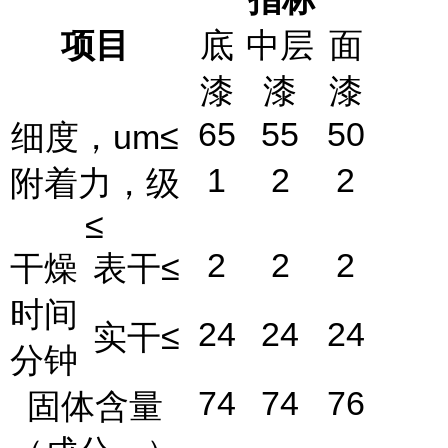
项目
底
中层
面
漆
漆
漆
65
55
50
细度，
um
≤
1
2
2
附着力，级
≤
2
2
2
干燥
表干≤
时间
24
24
24
实干≤
分钟
74
74
76
固体含量