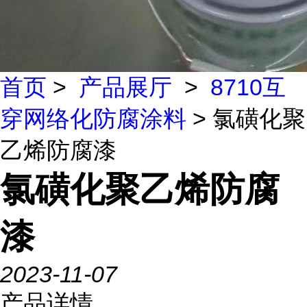
首页
>
产品展厅
>
8710互
穿网络化防腐涂料
> 氯磺化聚
乙烯防腐漆
氯磺化聚乙烯防腐
漆
2023-11-07
产品详情