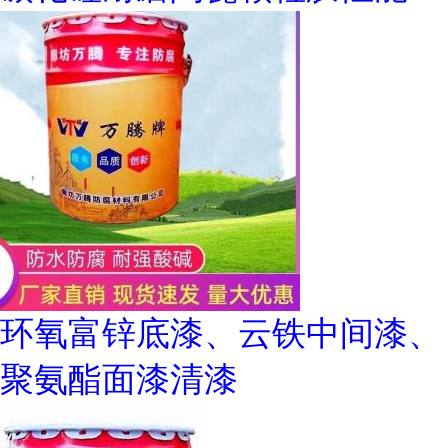
环氧富锌底漆、云铁中间漆、
聚氨酯面漆清漆