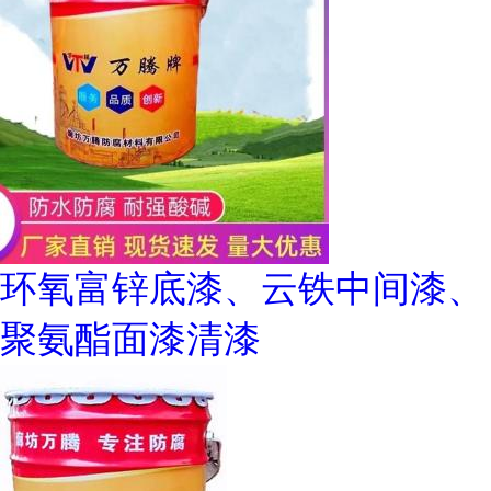
环氧富锌底漆、云铁中间漆、
聚氨酯面漆清漆