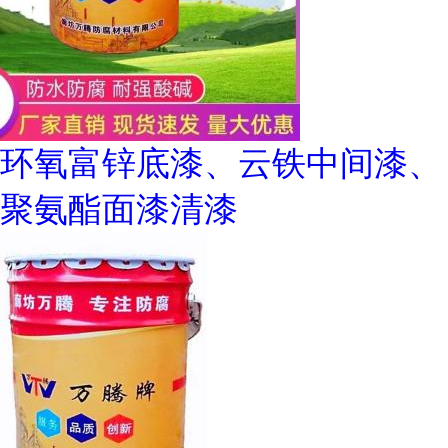
环氧富锌底漆、云铁中间漆、
聚氨酯面漆清漆