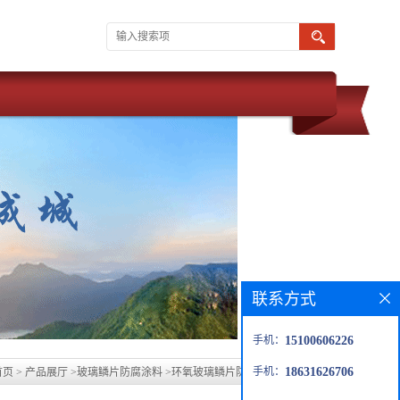
联系方式
手机：
15100606226
手机：
18631626706
首页
>
产品展厅
>
玻璃鳞片防腐涂料
>
环氧玻璃鳞片防腐涂料生产万腾v