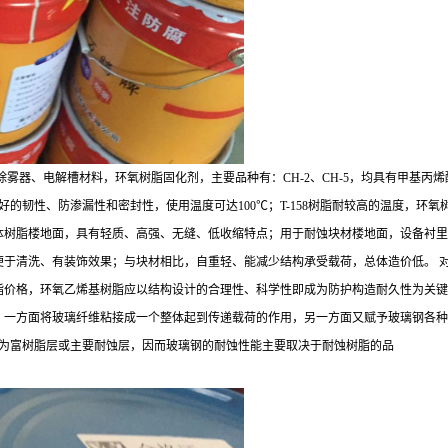
雾器、电解槽材料，环氧树脂固化剂，主要品种有：CH-2、CH-5，均具有甲基丙烯
好的韧性、防渗漏性和密封性，使用温度可达100℃；T-158树脂耐较高的温度，环氧树脂
树脂楼地面，具有轻质、高强、无缝、低收缩特点；用于耐蚀块材楼地面，设备衬里
便于清洗、有装饰效果；与块材相比，自重轻、能减少结构承受载荷，总体造价低。 
价格，环氧乙烯基树脂应以结构设计的合理性、科学性即成为防护构造耐久性为关键
，一方面将玻璃纤维粘接成一个整体起到传递载荷的作用，另一方面又赋予玻璃钢各种
2，称为富树脂层或主要耐蚀层，因而玻璃钢的耐蚀性能主要取决于耐蚀树脂的品