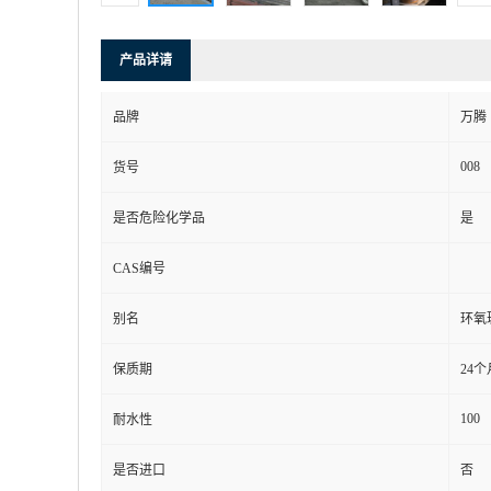
产品详请
品牌
万腾
008
货号
是否危险化学品
是
CAS编号
别名
环氧
保质期
24个
100
耐水性
是否进口
否