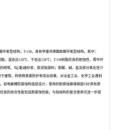
酸环氧型结构；T-158，具有甲基丙烯酸酚醛环氧型结构。其中：
，湿态达120℃、干态达150℃；T-158树脂优良的耐蚀性，晋中环
的砌筑、勾(灌)缝砂浆、胶泥粘接料；耐酸、碱、盐及部分氧化性介
对于建筑、构筑物表面防护有突出效果，对冶金工业、化学工业遇到
。如电解槽防腐蚀构造层设计，使用的耐腐蚀玻璃钢层FRP具有质
优良的综合性能包括耐腐蚀性能，与毡结构的复合使用可进一步提