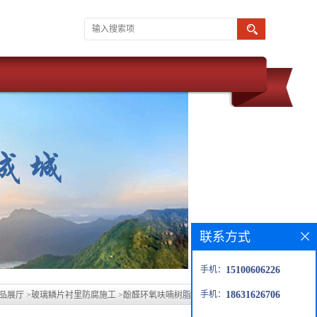
联系方式
手机：
15100606226
手机：
18631626706
品展厅
>
玻璃鳞片衬里防腐施工
>
酚醛环氧呋喃树脂玻璃鳞片防腐胶泥