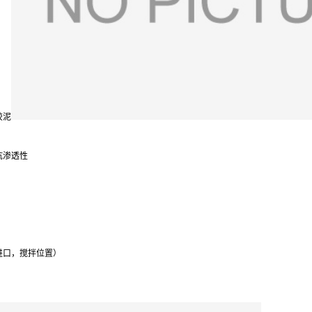
胶泥
抗渗透性
进口，搅拌位置）