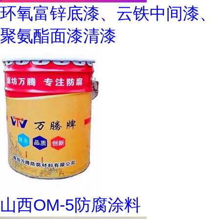
环氧富锌底漆、云铁中间漆、
聚氨酯面漆清漆
山西OM-5防腐涂料