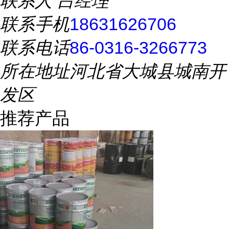
联系人
吕经理
联系手机
18631626706
联系电话
86-0316-3266773
所在地址
河北省大城县城南开
发区
推荐产品