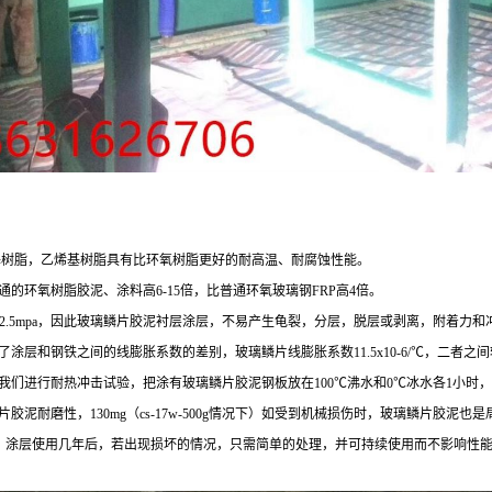
基树脂，乙烯基树脂具有比环氧树脂更好的耐高温、耐腐蚀性能。
的环氧树脂胶泥、涂料高6-15倍，比普通环氧玻璃钢FRP高4倍。
度>2.5mpa，因此玻璃鳞片胶泥衬层涂层，不易产生龟裂，分层，脱层或剥离，附着力
涂层和钢铁之间的线膨胀系数的差别，玻璃鳞片线膨胀系数11.5x10-6/℃，二者
0℃，我们进行耐热冲击试验，把涂有玻璃鳞片胶泥钢板放在100℃沸水和0℃冰水各1小
泥耐磨性，130mg（cs-17w-500g情况下）如受到机械损伤时，玻璃鳞片胶泥也
mm，涂层使用几年后，若出现损坏的情况，只需简单的处理，并可持续使用而不影响性