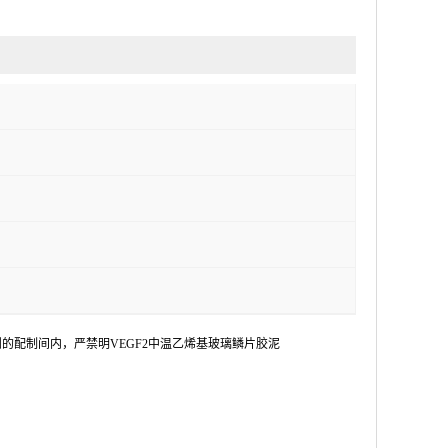
的配制间内，严禁明VEGF2中温乙烯基玻璃鳞片胶泥