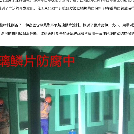
制造,并应用于涂料领域。1967年日本板硝子公司引进了此项技术,1971年日本富士树
到了广泛的开发应用。我国从1983年开始研发玻璃鳞片防腐涂料,已在重防腐领域获
蔽材料,制备了一种高固含厚浆型环氧玻璃鳞片涂料。探讨了鳞片品种、大小、用量对涂
,考察了涂层的抗阴极剥离性能。试验表明,制备的环氧玻璃鳞片适用于海洋环境的钢结构保