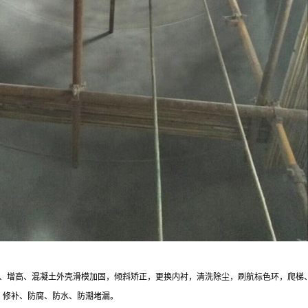
建、增高、混凝土外壳滑模加固，倾斜矫正，更换内衬，清洗除尘，刷航标色环，爬梯
、修补、防腐、防水、防潮堵漏。