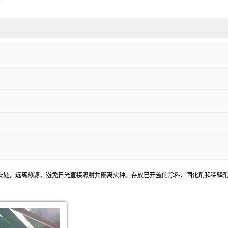
干燥处，远离热源，避免日光直接照射并隔离火种。存放已开盖的涂料、固化剂和稀释剂