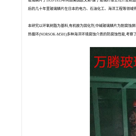
玻璃鳞片于1953-1955年间由美国欧文斯-康宁玻璃纤维公司开发
后的几十年里玻璃鳞片在日本的电力、石油化工、海洋工程等领域得
本研究以环氧树脂为基料,有机胺为固化剂,中碱玻璃鳞片为耐腐蚀屏
热循环(NORSOK-M501)多种海洋环境腐蚀介质的防腐蚀性能