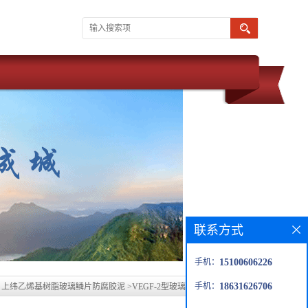
联系方式
手机：
15100606226
手机：
18631626706
、上纬乙烯基树脂玻璃鳞片防腐胶泥
>
VEGF-2型玻璃鳞片防腐胶泥涂料