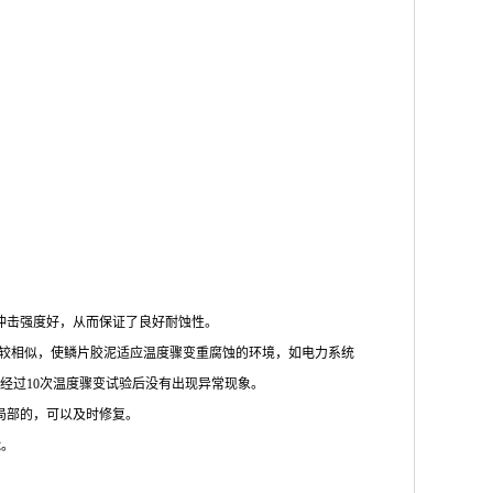
和冲击强度好，从而保证了良好耐蚀性。
之间较相似，使鳞片胶泥适应温度骤变重腐蚀的环境，如电力系统
时，经过10次温度骤变试验后没有出现异常现象。
是局部的，可以及时修复。
能。