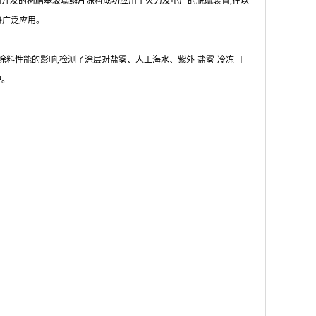
脂公司开发的树脂基玻璃鳞片涂料成功应用于火力发电厂的脱硫装置,在以
得广泛应用。
料性能的影响,检测了涂层对盐雾、人工海水、紫外-盐雾-冷冻-干
护。