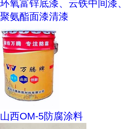
环氧富锌底漆、云铁中间漆、
聚氨酯面漆清漆
山西OM-5防腐涂料