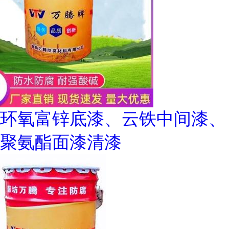
环氧富锌底漆、云铁中间漆、
聚氨酯面漆清漆