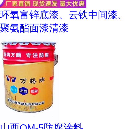
环氧富锌底漆、云铁中间漆、
聚氨酯面漆清漆
山西OM-5防腐涂料