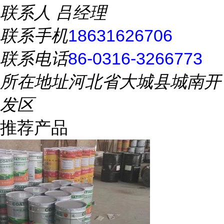
联系人
吕经理
联系手机
18631626706
联系电话
86-0316-3266773
所在地址
河北省大城县城南开
发区
推荐产品