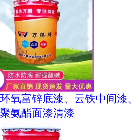
环氧富锌底漆、云铁中间漆、
聚氨酯面漆清漆