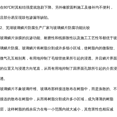
在
80
℃
时其粘结强度就急剧下降。另外橡胶面料施工及修补均不便利，
且部分易呈现鼓包渗漏等缺陷。
2
、芜湖玻璃鳞片防腐生产厂家与玻璃鳞片防腐功能比较
玻璃鳞片涂膜的抗渗功能、耐磨性和线膨胀性以及施工工艺性等都优于玻
璃鳞片防腐。玻璃鳞片将树脂分割成许多细小区域，使树脂内的微裂纹、
微气孔互相别离，有用地抑制了毛细管效果所引起的浸透。并且鳞片界面
的位置又与浸透方向笔直，从而有用地抑制了因界面孔隙所引起的介质浸
透。
玻璃鳞片不象玻璃纤维、玻璃布那样接连散布在树脂中，而是涣散的、不
接连的散布在树脂中，从而将树脂分割成许多小区域，成为薄薄的树脂
层，这样树脂的残余应力在每一小范围内就大减小，其危害性也相应减