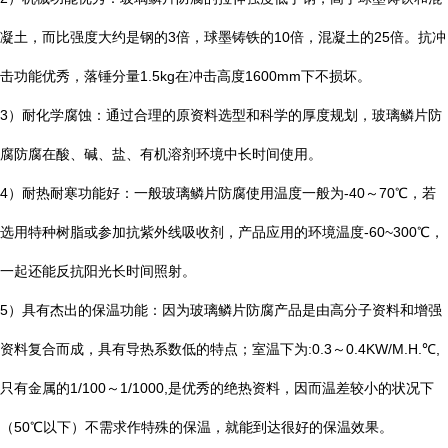
凝土，而比强度大约是钢的
3
倍，球墨铸铁的
10
倍，混凝土的
25
倍。抗冲
击功能优秀，落锤分量
1.5kg
在冲击高度
1600mm
下不损坏。
3
）耐化学腐蚀：通过合理的原资料选型和科学的厚度规划，玻璃鳞片防
腐防腐在酸、碱、盐、有机溶剂环境中长时间使用。
4
）耐热耐寒功能好：一般玻璃鳞片防腐使用温度一般为
-40
～
70
℃
，若
选用特种树脂或参加抗紫外线吸收剂，产品应用的环境温度
-60~300
℃
，
一起还能反抗阳光长时间照射。
5
）具有杰出的保温功能：因为玻璃鳞片防腐产品是由高分子资料和增强
资料复合而成，具有导热系数低的特点；室温下为
:0.3
～
0.4KW/M.H.
℃
,
只有金属的
1/100
～
1/1000,
是优秀的绝热资料，因而温差较小的状况下
（
50
℃
以下）不需求作特殊的保温，就能到达很好的保温效果。