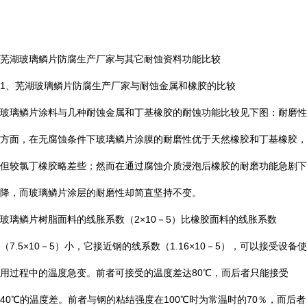
芜湖玻璃鳞片防腐生产厂家与其它耐蚀资料功能比较
1
、芜湖玻璃鳞片防腐生产厂家与耐蚀金属和橡胶的比较
玻璃鳞片涂料与几种耐蚀金属和丁基橡胶的耐蚀功能比较见下图：耐磨性
方面，在无腐蚀条件下玻璃鳞片涂膜的耐磨性优于天然橡胶和丁基橡胶，
但较氯丁橡胶略差些；然而在通过腐蚀介质浸泡后橡胶的耐磨功能急剧下
降，而玻璃鳞片涂层的耐磨性却简直坚持不变。
玻璃鳞片树脂面料的线胀系数（
2×10
－
5
）比橡胶面料的线胀系数
（
7.5×10
－
5
）小，它接近钢的线系数（
1.16×10
－
5
），可以接受设备使
用过程中的温度急变。前者可接受的温度差达
80
℃
，而后者只能接受
40
℃
的温度差。前者与钢的粘结强度在
100
℃
时为常温时的
70
％，而后者