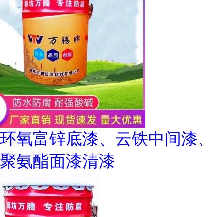
环氧富锌底漆、云铁中间漆、
聚氨酯面漆清漆