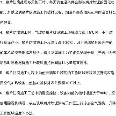
3
、鳞片防腐处理冬天施工时，冬天的低温条件会影响鳞片胶泥的固化功
能，所以玻璃鳞片胶泥施工的被衬设备、烟道外部应预先选用保温资料全
体包覆。
4
、鳞片防腐施工时，当玻璃鳞片胶泥施工环境温度低于
5
℃
时，不可进
行喷涂作业。鳞片防腐施工环境温度高于
30
℃
，因为玻璃鳞片胶泥中的
的苯乙烯交链剂挥发加快，鳞片防腐施工为了避免呈现干喷，当选用无气
喷涂时喷枪与待施工外表应坚持佳间隔且尽量笔直喷涂。
5
、鳞片防腐施工过程中为使玻璃鳞片胶泥的工作区域环境温度升高应选
用空气加热设备，使被衬基材外表升温至
10
℃
以上。
6
、鳞片防腐施工工艺中的湿度操控，设备内部的相对湿度大于
80
时，应
使用除湿机抽湿，或在玻璃鳞片胶泥涂装工作区进行冷热空气置换、升降
工作区域温度等办法。