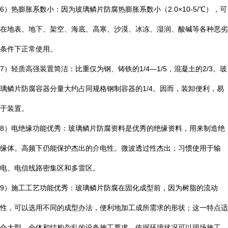
6
）热膨胀系数小：因为玻璃鳞片防腐热膨胀系数小（
2.0×10-5/
℃
），可
在地表、地下、架空、海底、高寒、沙漠、冰冻、湿润、酸碱等各种恶劣
条件下正常使用。
7
）轻质高强装置简洁：比重仅为钢、铸铁的
1/4—1/5
，混凝土的
2/3
。玻
璃鳞片防腐容器分量大约占同规格钢制容器的
1/4
。因而，装卸便利，易
于装置。
8
）电绝缘功能优秀：玻璃鳞片防腐资料是优秀的绝缘资料，用来制造绝
缘体。高频下仍能保护杰出的介电性。微波透过性杰出；习惯使用于输
电、电信线路密集区和多雷区。
9
）施工工艺功能优秀：玻璃鳞片防腐在固化成型前，因为树脂的流动
性，可以选用不同的成型办法，便利地加工成所需求的形状；这一特点适
合大型、全体和结构杂乱的设备施工要求。依据环境状况可以现场施工。