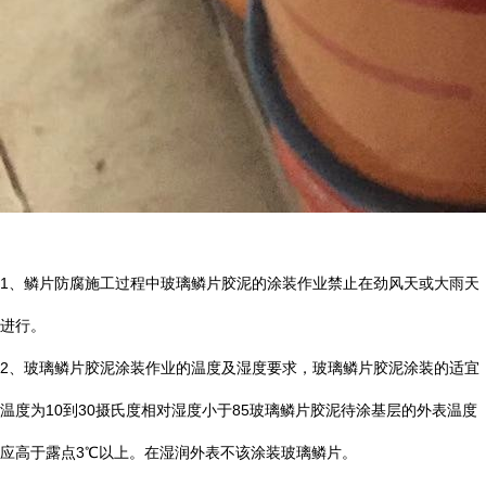
1
、鳞片防腐施工过程中玻璃鳞片胶泥的涂装作业禁止在劲风天或大雨天
进行。
2
、玻璃鳞片胶泥涂装作业的温度及湿度要求，玻璃鳞片胶泥涂装的适宜
温度为
10
到
30
摄氏度相对湿度小于
85
玻璃鳞片胶泥待涂基层的外表温度
应高于露点
3
℃
以上。在湿润外表不该涂装玻璃鳞片。