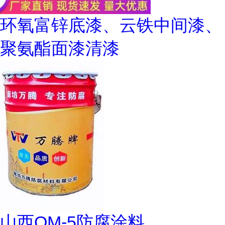
环氧富锌底漆、云铁中间漆、
聚氨酯面漆清漆
山西OM-5防腐涂料