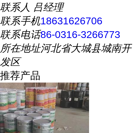
联系人
吕经理
联系手机
18631626706
联系电话
86-0316-3266773
所在地址
河北省大城县城南开
发区
推荐产品