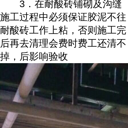
3．在耐酸砖铺砌及沟缝
施工过程中必须保证胶泥不往
耐酸砖工作上粘，否则施工完
后再去清理会费时费工还清不
掉，后影响验收