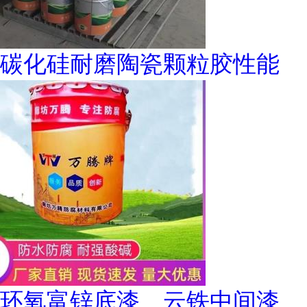
碳化硅耐磨陶瓷颗粒胶性能
环氧富锌底漆、云铁中间漆、