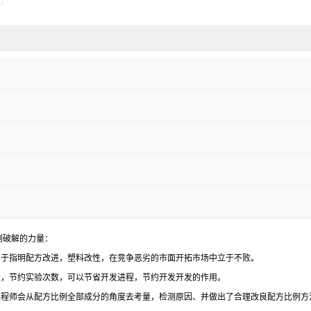
例破解的力量：
用于指明配方改进，塑料改性，在竞争恶劣的市面开拓市场中立于不败。
量，节约实验次数，可以节省开发进程，节约开发开发的作用。
工程师会从配方比例全部成分的角度去考量，检测原因、并做出了合理改良配方比例