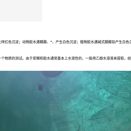
红色沉淀；动物胶水遇鞣酸、*，产生白色沉淀；植物胶水遇碱式醋酸铅产生白色沉淀；
一个物质的测试。由于浆糊和胶水通常基本上水溶性的，一般用乙醇水溶液来提取，经