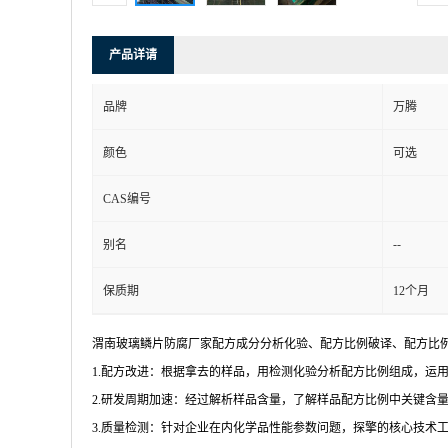
产品详请
品牌
万腾
颜色
可选
CAS编号
--
别名
保质期
12个月
渭南玻璃鳞片防腐厂家配方成分分析化验、配方比例破译、配方比
1.配方改进：根据拿去的样品，用检测化验分析配方比例组成，运
2.研发周期加速：经过解析样品含量，了解样品配方比例中关键含
3.质量检测：针对企业在内化学品性能参数问题，探擎的核心技术