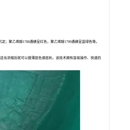
聚乙烯醇1788遇碘呈红色，聚乙烯醇1799遇碘呈蓝绿色等。
适当浓缩后就可以做薄层色谱层析。该技术拥有容易操作、快速的