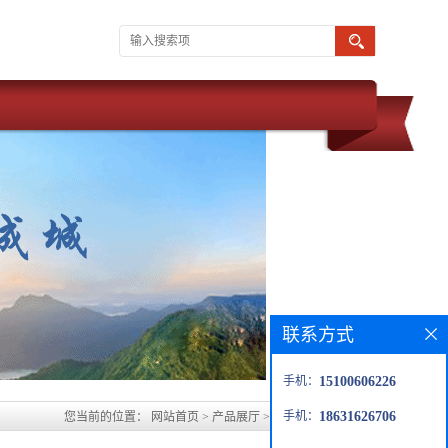
联系方式
手机：
15100606226
手机：
18631626706
您当前的位置：
网站首页
>
产品展厅
>
渭南玻璃鳞片防腐