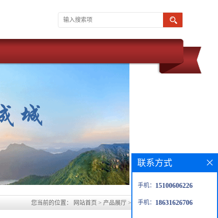
联系方式
手机：
15100606226
手机：
18631626706
您当前的位置：
网站首页
>
产品展厅
>
白城玻璃鳞片防腐