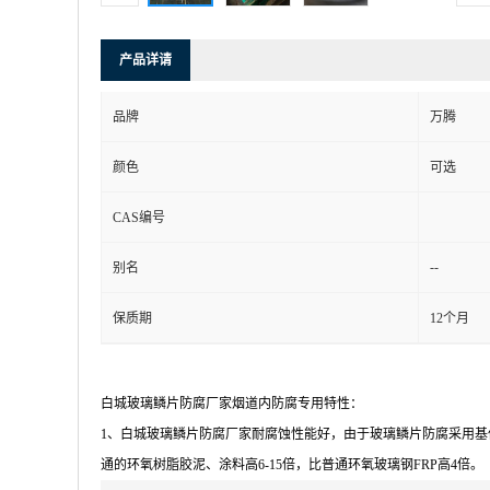
产品详请
品牌
万腾
颜色
可选
CAS编号
--
别名
保质期
12个月
白城玻璃鳞片防腐厂家烟道内防腐专用特性：
1
、白城玻璃鳞片防腐厂家耐腐蚀性能好，由于玻璃鳞片防腐采用基
通的环氧树脂胶泥、涂料高
6-15
倍，比普通环氧玻璃钢
FRP
高
4
倍。