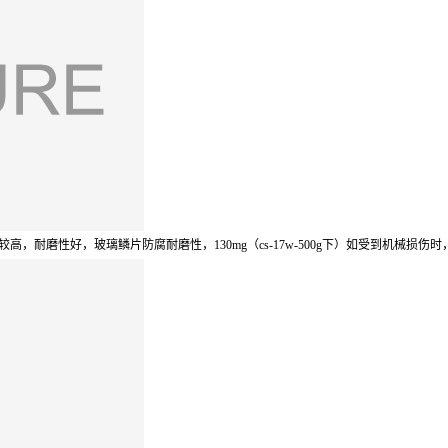
较高，耐磨性好，玻璃鳞片防腐耐磨性，
130mg
（
cs-17w-500g
下）如受到机械损伤时