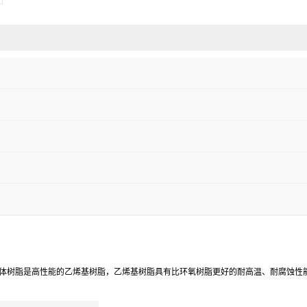
体树脂是高性能的乙烯基树脂，乙烯基树脂具有比环氧树脂更好的耐高温、耐腐蚀性