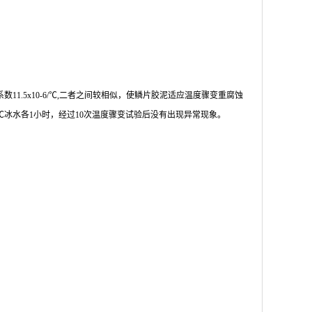
系数
11.5x10-6/
℃
,
二者之间较相似，使鳞片胶泥适应温度骤变重腐蚀
℃冰水各
1
小时，经过
10
次温度骤变试验后没有出现异常现象。