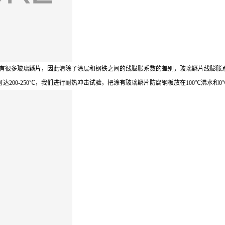
有很多玻璃鳞片，因此清除了涂层和钢铁之间的线膨胀系数的差别，玻璃鳞片线膨胀
可达
200-250
℃，我们进行耐热冲击试验，把涂有玻璃鳞片防腐钢板放在
100
℃沸水和
0