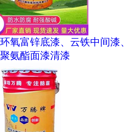
环氧富锌底漆、云铁中间漆、
聚氨酯面漆清漆