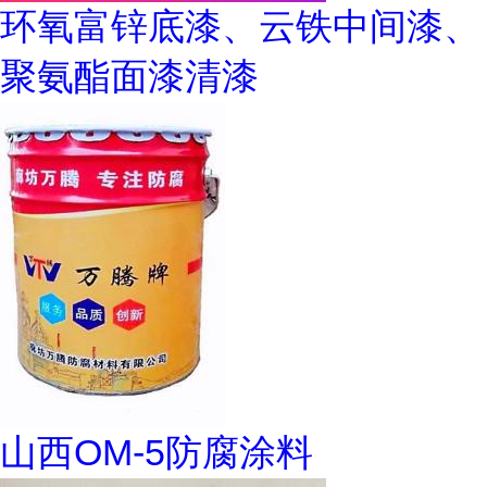
环氧富锌底漆、云铁中间漆、
聚氨酯面漆清漆
山西OM-5防腐涂料