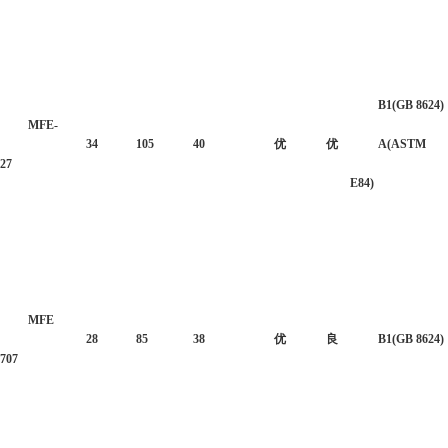
B1(GB 8624)
MFE-
34
105
40
优
优
A(ASTM
27
E84)
MFE
28
85
38
优
良
B1(GB 8624)
707