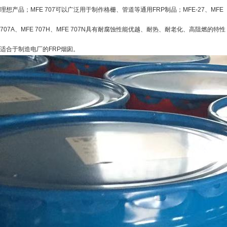
理想产品；
MFE 707
可以广泛用于制作格栅、管道等通用
FRP
制品；
MFE-27
、
MFE
707A
、
MFE 707H
、
MFE 707N
具有耐腐蚀性能优越、耐热、耐老化、高阻燃的特性
适合于制造电厂的
FRP
烟囱。