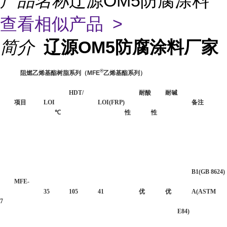
产品名称
辽源OM5防腐涂料
查看相似产品 >
简介
辽源OM5防腐涂料厂家
®
阻燃乙烯基酯树脂系列（
MFE
乙烯基酯系列）
HDT/
耐酸
耐碱
项目
LOI
LOI(FRP)
备注
℃
性
性
B1(GB 8624)
MFE-
35
105
41
优
优
A(ASTM
7
E84)