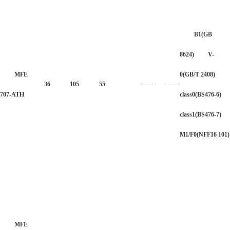
B1(GB
8624) V-
MFE
0(GB/T 2408)
36
105
55
——
——
707-ATH
class0(BS476-6)
class1(BS476-7)
M1/F0(NFF16 101)
MFE