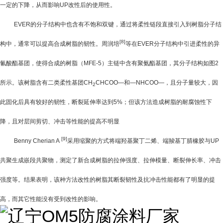
一定的下降，从而影响
UP
改性后的使用性。
EVER
的分子结构中也含有不饱和双键，通过将柔性链段直接引入到树脂分子结
[8]
构中，通常可以提高合成树脂的韧性。周润培
等在
EVER
分子结构中引进柔性的异
氰酸酯基团，使得合成的树脂（
MFE-5
）主链中含有聚氨酯基团，其分子结构如图
2
所示。该树脂含有二类柔性基团
CH
CHCOO
—和—
NHCOO
—，且分子量较大，因
2
此固化后具有较好的韧性，断裂延伸率达到
5%
；但该方法造成树脂的耐腐蚀性下
降，且对层间剪切、冲击等性能的提高不明显
[9]
Benny Cherian A
采用缩聚的方式将端羟基聚丁二烯、端羧基丁腈橡胶与
UP
共聚生成嵌段共聚物，测定了新合成树脂的拉伸强度、拉伸模量、断裂伸长率、冲击
强度等。结果表明，该种方法改性的树脂其断裂韧性及抗冲击性能都有了明显的提
高，而其它性能没有受到改性的影响。