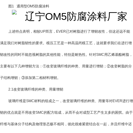
图
1
通用型OM5防腐涂料
上述特点表明，相较
UP
而言，
EVER
已对树脂进行了增韧改性，但这还远不能
满足我们对树脂韧性的要求。模压工艺是一种高温闭模工艺，这就要求我们在进行增
韧改性的同时不能忽视树脂的其他性能，特别是耐热性。针对
SMC
用乙烯基酯树脂，
主要有以下几种增韧方法：①改变玻璃纤维的种类、用量进行增韧；②改变树脂的分
子结构增韧；③添加第二相材料增韧。
2.1
改变玻璃纤维的种类、用量增韧
玻璃纤维是
SMC
材料的组成之一，改变玻璃纤维的种类、用量等对
EVER
进行增
韧的优点就是不用改变
SMC
的配方组成，从而不会对成型工艺产生太多的困扰。由于
纤维与基体分子结构及物理形态极不相同，彼此很难紧密结合在一起，并且纤维中还