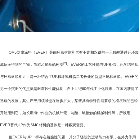
OM5防腐涂料（
EVER
）是由环氧树脂和含有不饱和双键的一元羧酸通过开环加
[2]
成反应得到的产物，简称乙烯基酯树脂
。
EVER
的工艺性能与
UP
相似，化学结构却
与环氧树脂相近，是一种结合了
UP
和环氧树脂二者长处的新型不饱和树脂。
EVER
的
另一个突出的优点就是耐腐蚀性能优良，自上世纪
60
年代工业化以来，在国内获得了
迅速的发展，其生产应用领域也在逐步扩大，某些具有特殊性能要求的模压制品已经
开始用到它，如长期海中作业的机械外壳，与酸、碱接触的机械制件等，所以用
EVER
替代
UP
作为
SMC
材料的基体是一种客观需要。
但
EVER
与
UP
一样存在着脆性问题，其分子链段的运动能力有限，在外力作用