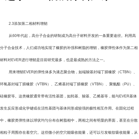
2.3
添加第二相材料增韧
从
60
年代起，高分子合金的研制成为高分子材料开发的一条重要途径。利用高
分子合金技术，人们成功地实现了橡胶的补强和树脂的增韧，橡胶弹性体作为第二相
材料对
EVER
进行增韧是目前研究最多，也是最成熟的方法之一。
用来增韧
EVER
的弹性体多为液态聚合物，如端羧基封端丁腈橡胶（
CTBN
）、
环氧基封端丁腈橡胶（
VTBN
）、乙烯基封端丁腈橡胶（
VTBN
）、聚氨酯（
PU
）、
硅橡胶等。这类橡胶通常带有活性基团，如羟基、羧基、乙烯基等，能与
EVER
基体
发生反应形成化学键或在活性基团与基体间形成较强的极性相互作用。在固化过程
中，橡胶类弹性体以球状均匀分布在树脂相中，两相之间有明显的界面，甚至在分散
相粒子周围存在着空穴。这些微小的空穴能吸收能量，还可以引发银纹吸收能量，从