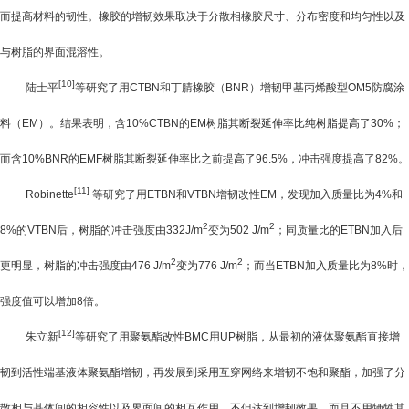
而提高材料的韧性。橡胶的增韧效果取决于分散相橡胶尺寸、分布密度和均匀性以及
与树脂的界面混溶性。
[10]
陆士平
等研究了用
CTBN
和丁腈橡胶（
BNR
）增韧甲基丙烯酸型OM5防腐涂
料（
EM
）。结果表明，含
10%CTBN
的
EM
树脂其断裂延伸率比纯树脂提高了
30%
；
而含
10%BNR
的
EMF
树脂其断裂延伸率比之前提高了
96.5%
，冲击强度提高了
82%
。
[11]
Robinette
等研究了用
ETBN
和
VTBN
增韧改性
EM
，发现加入质量比为
4%
和
2
2
8%
的
VTBN
后，树脂的冲击强度由
332J/m
变为
502 J/m
；同质量比的
ETBN
加入后
2
2
更明显，树脂的冲击强度由
476 J/m
变为
776 J/m
；而当
ETBN
加入质量比为
8%
时，
强度值可以增加
8
倍。
[12]
朱立新
等研究了用聚氨酯改性
BMC
用
UP
树脂，从最初的液体聚氨酯直接增
韧到活性端基液体聚氨酯增韧，再发展到采用互穿网络来增韧不饱和聚酯，加强了分
散相与基体间的相容性以及界面间的相互作用，不但达到增韧效果，而且不用牺牲其