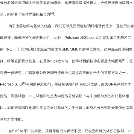
分散着碱金属或碱土金属等氧化物微粒，这些微粒吸湿性很大，会使玻纤表面吸附水
[4]
份，削弱其与基体界面的粘合力
。
为了改善玻纤与基体的结合，我们可以采用无碱玻璃纤维替代原来一直使用的含
碱玻纤，降低纤维的表面吸水性。此外，
Pritchard
和
Gibson
采用聚对苯二甲酸乙二
酯（
PET
）纤维
/
玻璃纤维混杂增强改善
SMC/BMC
的耐冲击性能。这种混杂纤维韧性
[5]
好，纤维表面吸水性差，在基体中分散均匀，使得材料的抗冲击强度大幅提高
，值
得进一步研究。用偶联剂处理玻璃纤维表面也是提高界面粘合力的常用方法之一，
[6]
Pedroso A G
等用两种添加剂，即硅烷偶联剂和有机分散剂，改善
UP
基体的力学
性能。弯曲试验、冲击试验和动态力学性能分析表明：与未加添加剂的树脂基体相
比，添加硅烷偶联剂能明显提高树脂基体的力学性能，而有机分散剂则会降低树脂基
体的力学性能。
当
SMC
体系中的树脂、填料等组成均保持不变，只改变纤维的体积分数时，冲