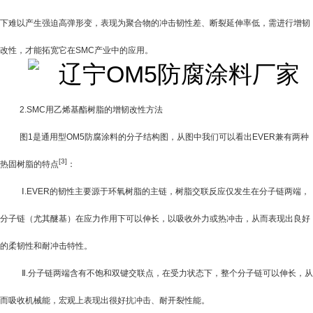
下难以产生强迫高弹形变，表现为聚合物的冲击韧性差、断裂延伸率低，需进行增韧
改性，才能拓宽它在
SMC
产业中的应用。
2.SMC
用乙烯基酯树脂的增韧改性方法
图
1
是通用型OM5防腐涂料的分子结构图，从图中我们可以看出
EVER
兼有两种
[3]
热固树脂的特点
：
Ⅰ
.EVER
的韧性主要源于环氧树脂的主链，树脂交联反应仅发生在分子链两端，
分子链（尤其醚基）在应力作用下可以伸长，以吸收外力或热冲击，从而表现出良好
的柔韧性和耐冲击特性。
Ⅱ
.
分子链两端含有不饱和双键交联点，在受力状态下，整个分子链可以伸长，从
而吸收机械能，宏观上表现出很好抗冲击、耐开裂性能。