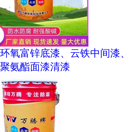
环氧富锌底漆、云铁中间漆、
聚氨酯面漆清漆