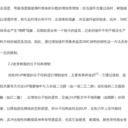
击强度、弯曲强度随玻璃纤维体积分数的增加而增加；但当玻纤含量过高时，树脂难
以浸透纤维，将引起纤维分布不均，出现堆积现象，并且玻纤破坏较多。此外，
SMC
体系会产生“增稠”现象，后期粘度会有一个较大的提高，过多的玻纤不利于模压生产
时片材的铺层及流动。因此，通过增加玻纤用量来提高
SMC
材料的韧性这一方法具有
一定的限制。
2.2
改变树脂的分子结构增韧
[7]
传统对
UP
树脂的分子结构进行增韧改性，主要有两种途径
：①通过接枝、嵌
段共聚等方式在
UP
预聚物中引入长链二元醇（如一缩二乙二醇）或长链的二元脂肪
酸（如己二酸），以增加分子链的柔性；②减少
UP
配方中不饱和酸（如顺酐）的用
量，以降低固化网络的交联密度。经分子结构改性后的
UP
，在热力学上呈均相结
构，其冲击韧性和断裂延伸率有明显提高，但其它如硬度、耐腐蚀、耐热等性能会有