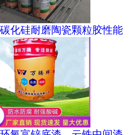
碳化硅耐磨陶瓷颗粒胶性能
环氧富锌底漆、云铁中间漆、