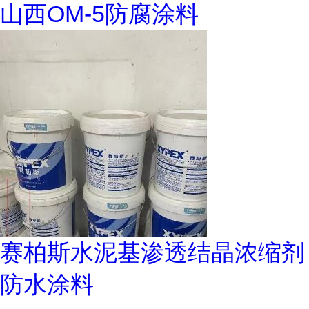
山西OM-5防腐涂料
赛柏斯水泥基渗透结晶浓缩剂
防水涂料