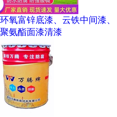
环氧富锌底漆、云铁中间漆、
聚氨酯面漆清漆