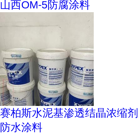
山西OM-5防腐涂料
赛柏斯水泥基渗透结晶浓缩剂
防水涂料