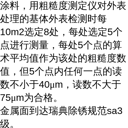
涂料，用粗糙度测定仪对外表
处理的基体外表检测时每
10m2
8
5
选定
处，每处选定
个
5
点进行测量，每处
个点的算
术平均值作为该处的粗糙度数
5
值，但
个点内任何一点的读
40
m
数不小于
μ
，读数不大于
75
m
μ
为合格。
sa3
金属面到达瑞典除锈规范
级。