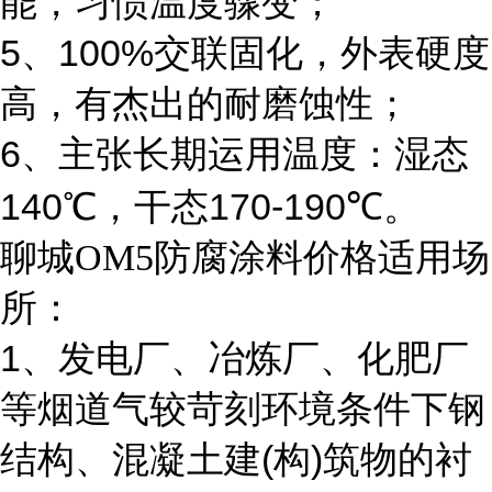
能，习惯温度骤变；
5
100%
、
交联固化，外表硬度
高，有杰出的耐磨蚀性；
6
、主张长期运用温度：湿态
140
170-190
℃，干态
℃。
聊城OM5防腐涂料价格适用场
所：
1
、发电厂、冶炼厂、化肥厂
等烟道气较苛刻环境条件下钢
(
)
结构、混凝土建
构
筑物的衬