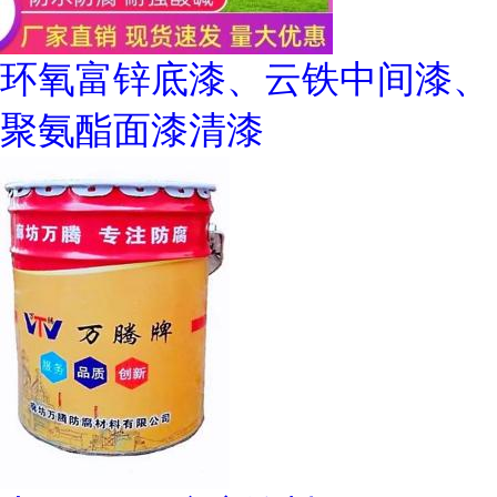
环氧富锌底漆、云铁中间漆、
聚氨酯面漆清漆