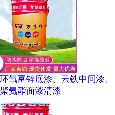
环氧富锌底漆、云铁中间漆、
聚氨酯面漆清漆