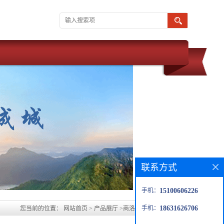
联系方式
手机：
15100606226
手机：
18631626706
您当前的位置：
网站首页
>
产品展厅
>
商洛玻璃鳞片胶泥生产