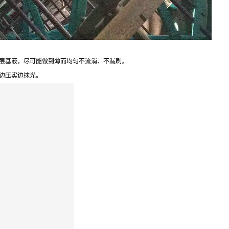
底层基液，尽可能做到薄而均匀不流淌、不漏刷。
边压实边抹光。