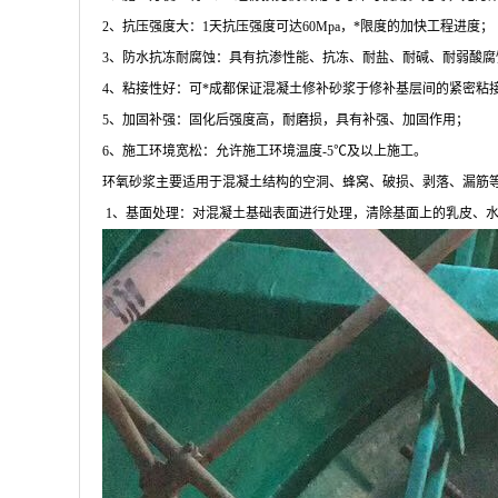
2、抗压强度大：1天抗压强度可达60Mpa，*限度的加快工程进度；
3、防水抗冻耐腐蚀：具有抗渗性能、抗冻、耐盐、耐碱、耐弱酸腐
4、粘接性好：可*成都保证混凝土修补砂浆于修补基层间的紧密粘
5、加固补强：固化后强度高，耐磨损，具有补强、加固作用；
6、施工环境宽松：允许施工环境温度-5℃及以上施工。
环氧砂浆主要适用于混凝土结构的空洞、蜂窝、破损、剥落、漏筋
1、基面处理：对混凝土基础表面进行处理，清除基面上的乳皮、水