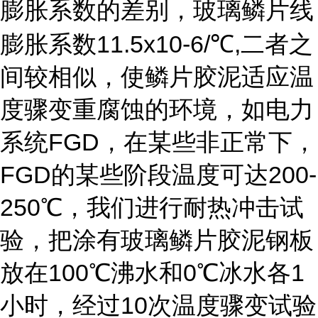
膨胀系数的差别，玻璃鳞片线
11.5x10-6/
,
膨胀系数
℃
二者之
间较相似，使鳞片胶泥适应温
度骤变重腐蚀的环境，如电力
FGD
系统
，在某些非正常下，
FGD
200-
的某些阶段温度可达
250
℃，我们进行耐热冲击试
验，把涂有玻璃鳞片胶泥钢板
100
0
1
放在
℃沸水和
℃冰水各
10
小时，经过
次温度骤变试验