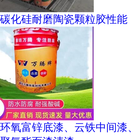
碳化硅耐磨陶瓷颗粒胶性能
环氧富锌底漆、云铁中间漆、