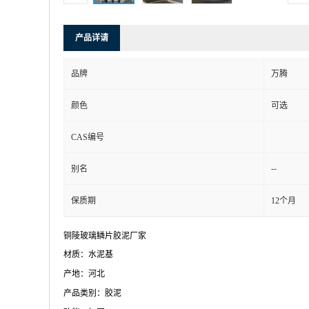
产品详请
品牌
万腾
颜色
可选
CAS编号
--
别名
保质期
12个月
铜陵玻璃鳞片胶泥厂家
材质：水泥基
产地：河北
产品类别：胶泥