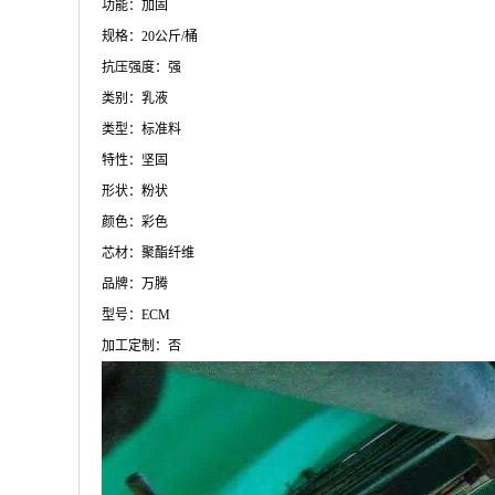
功能：加固
规格：20公斤/桶
抗压强度：强
类别：乳液
类型：标准料
特性：坚固
形状：粉状
颜色：彩色
芯材：聚酯纤维
品牌：万腾
型号：ECM
加工定制：否