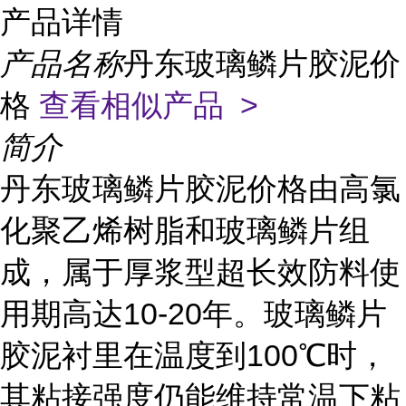
产品详情
产品名称
丹东玻璃鳞片胶泥价
格
查看相似产品 >
简介
丹东玻璃鳞片胶泥价格由高氯
化聚乙烯树脂和玻璃鳞片组
成，属于厚浆型超长效防料使
10-20
用期高达
年。玻璃鳞片
100
胶泥衬里在温度到
℃时，
其粘接强度仍能维持常温下粘