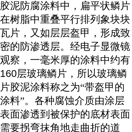
胶泥防腐涂料中，扁平状鳞片
在树脂中重叠平行排列象块块
瓦片，又如层层盔甲，形成致
密的防渗透层。经电子显微镜
观察，一毫米厚的涂料中约有
160
层玻璃鳞片，所以玻璃鳞
片胶泥涂料称之为“带盔甲的
涂料”。各种腐蚀介质由涂层
表面渗透到被保护的底材表面
需要拐弯抹角地走曲折的道