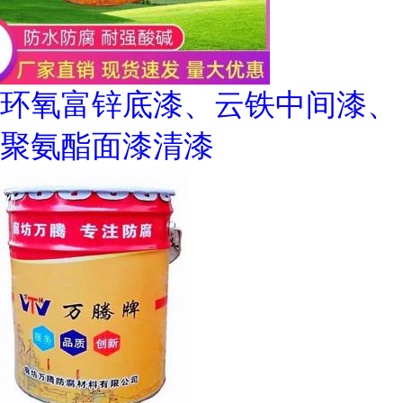
环氧富锌底漆、云铁中间漆、
聚氨酯面漆清漆