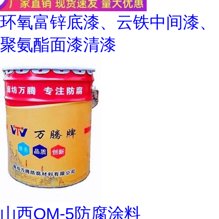
环氧富锌底漆、云铁中间漆、
聚氨酯面漆清漆
山西OM-5防腐涂料