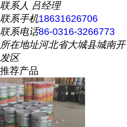
联系人
吕经理
联系手机
18631626706
联系电话
86-0316-3266773
所在地址
河北省大城县城南开
发区
推荐产品