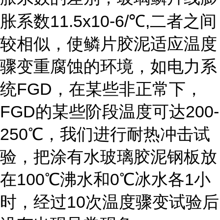
11.5x10-6/
,
胀系数
℃
二者之间
较相似，使鳞片胶泥适应温度
骤变重腐蚀的环境，如电力系
FGD
统
，在某些非正常下，
FGD
200-
的某些阶段温度可达
250
℃，我们进行耐热冲击试
验，把涂有水玻璃胶泥钢板放
100
0
1
在
℃沸水和
℃冰水各
小
10
时，经过
次温度骤变试验后