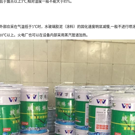
低于露点以上
3
℃
,
相对湿度一般不能大于
85%
。
外部应采在气温低于
5
℃时，水玻璃胶泥（涂料）的固化速度明显减慢
,
一般不进行喷
10
℃以上。火电厂也可以在设备内部采用蒸汽管道加热。