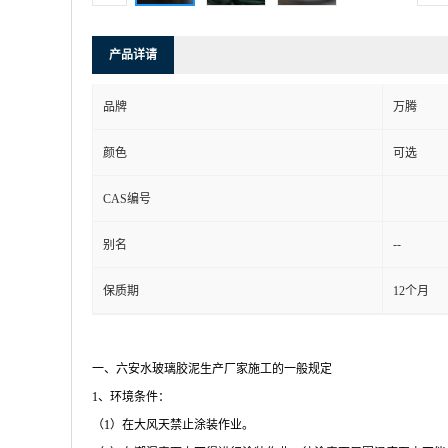
产品详请
品牌
万腾
颜色
可选
CAS编号
--
别名
保质期
12个月
一、六安水玻璃胶泥生产厂家施工的一般规定
1
、环境条件：
（
1
）在大风天禁止涂装作业。