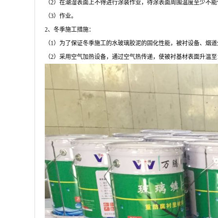
（
2
）在潮湿表面上不得进行涂装作业，待涂表面周围温度至少不能
（
3
）作业。
2
、冬季施工措施：
（
1
）为了保证冬季施工的水玻璃胶泥的固化性能，被衬设备、烟道
（
2
）采用空气加热设备，通过空气热传递，使被衬基材表面升温至