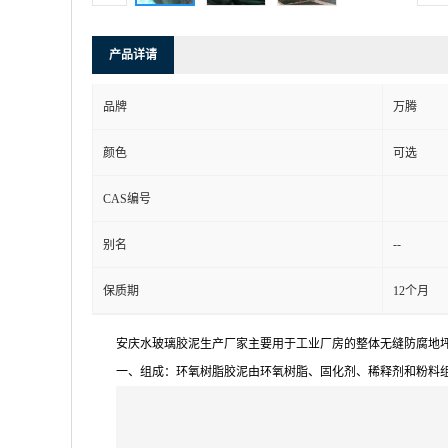
产品详请
品牌
万腾
颜色
可选
CAS编号
--
别名
保质期
12个月
安庆水玻璃胶泥生产厂家主要用于工业厂房的整体无缝防腐地
一、组成：环氧树脂胶泥由环氧树脂、固化剂、稀释剂和粉料组