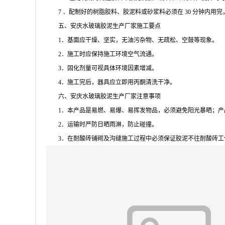
7 ．配制好的树脂胶料、胶泥料或砂浆料必须在 30 分钟内用完
五、安庆水玻璃胶泥生产厂家施工要点
1．基面应干燥、坚实，无油污杂物、无疏松、空鼓等现象。
2．施工时应保持施工环境空气流通。
3．固化剂量可视具体环境因素增减。
4．施工完后，器具应立即用丙酮清洗干净。
六、安庆水玻璃胶泥生产厂家注意事项
1．本产品是易燃、易爆、易挥发物品，必须避免阳光暴晒；产
2．运输时严防日晒雨淋，防止碰撞。
3．在耐酸砖铺砌及沟缝施工过程中必须保证胶泥不往耐酸砖工