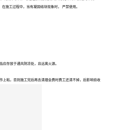
，在施工过程中，当有凝固结块现象时， 严禁使用。
品应存放于通风阴凉处，且远离火源。
作上粘，否则施工完后再去清理会费时费工还清不掉，后影响验收