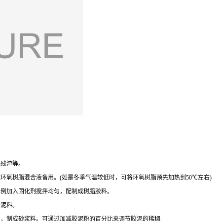
残渣等。
氧树脂混合液备用。(如是冬季气温较低时，可将环氧树脂预先加热到50℃左右)
例加入固化剂搅拌均匀，配制成树脂胶料。
胶泥料。
，制成砂浆料。可通过加减胶泥粉的百分比来调节胶泥的稀稠.