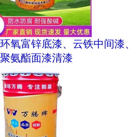
环氧富锌底漆、云铁中间漆、
聚氨酯面漆清漆