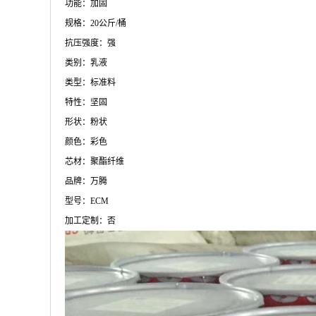
功能：加固
规格：20公斤/桶
抗压强度：强
类别：乳液
类型：标准料
特性：坚固
形状：粉状
颜色：彩色
芯材：聚酯纤维
品牌：万腾
型号：ECM
加工定制：否