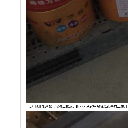
（2）热膨胀系数与混凝土接近，故不宜从这些被粘结的基材上脱开