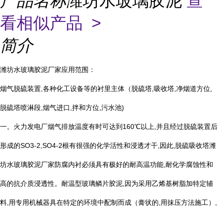
产品名称
潍坊水玻璃胶泥
查
看相似产品 >
简介
潍坊水玻璃胶泥厂家应用范围：
烟气脱硫装置
,
各种化工设备等的衬里主体（脱硫塔
,
吸收塔
,
净烟道方位
,
脱硫塔喷淋段
,
烟气进口
,
拌和方位
,
污水池
)
一。火力发电厂烟气排放温度有时可达到
160
℃
以上
,
并且经过脱硫装置后
形成的
SO3-2,SO4-2
根有很强的化学活性和浸透才干
,
因此
,
脱硫吸收塔潍
坊水玻璃胶泥厂家防腐内衬必须具有极好的耐高温功能
,
耐化学腐蚀性和
高的抗介质浸透性。耐温型玻璃鳞片胶泥
,
因为采用乙烯基树脂加特定辅
料
,
用专用机械器具在特定的环境中配制而成（膏状的
,
用抹压方法施工）
,