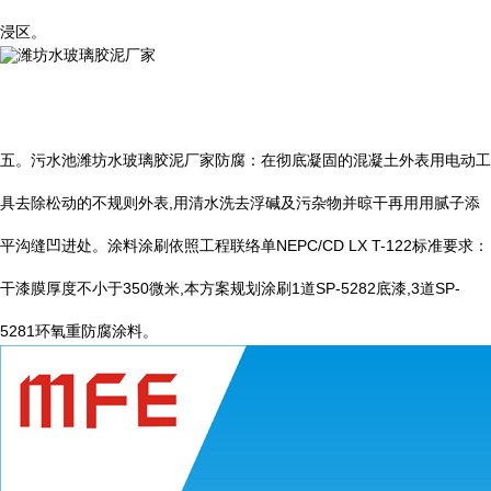
浸区。
五。污水池潍坊水玻璃胶泥厂家防腐：在彻底凝固的混凝土外表用电动工
具去除松动的不规则外表
,
用清水洗去浮碱及污杂物并晾干再用用腻子添
平沟缝凹进处。涂料涂刷依照工程联络单
NEPC/CD LX T-122
标准要求：
干漆膜厚度不小于
350
微米
,
本方案规划涂刷
1
道
SP-5282
底漆
,3
道
SP-
5281
环氧重防腐涂料。