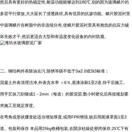
然后具有更好的热稳定性
,
耐温功能能够达到
180
℃
,
别的因为玻璃鳞片的
多层平行摆放
,
大大延长了浸透路径
,
具有优异的抗渗功能。鳞片胶泥衬里
中玻璃鳞片在树脂中的非连续分布
,
使鳞片胶泥衬里具有抱负的抗应力破
坏失效才干
,
然后更适合大型和有温度变化设备的内衬防腐。
二。钢结构外表除油去污
,
除锈等级不低于
Sa2.0
或
St3
标准；
混凝土外表清理洁净
,
外表含水率 ＜
6
％
,
底漆涂刷
1
至
2
道
,
待干后施工。
用手艺抹刀刮镘成
1
－
2mm
（每道）的胶泥层
,
数小时硬化后再按规划要
求施工至规定厚度。
在弯角或形状骤变处适当增加厚度
,
或用
FPR
增强
,
较后用面漆罩面
1
至
2
道。包装和保存 本品用
25kg
铁桶包装
,
在阴凉枯燥处密闭保存
,25
℃
下有