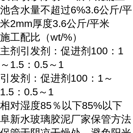
6%3.6
/
池含水量不超过
公斤
平
2mm
3.6
/
米
厚度
公斤
平米
wt/%
施工配比（
）
100
1
主剂引发剂：促进剂
：
1.5
0.5
1
～
：
～
100
1
引发剂：促进剂
：
～
1.5
0.5
1
：
～
85
85%
相对湿度
％以下
以下
阜新水玻璃胶泥厂家保管方法
保管于阴凉干燥处，避免阳光