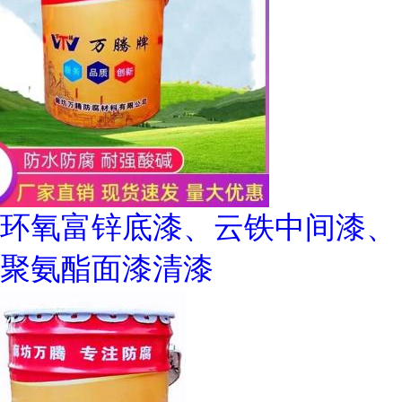
环氧富锌底漆、云铁中间漆、
聚氨酯面漆清漆