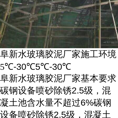
阜新水玻璃胶泥厂家施工环境
-30
5
-30
5
℃
℃
℃
℃
阜新水玻璃胶泥厂家基本要求
2.5
碳钢设备喷砂除锈
级，混
6%
凝土池含水量不超过
碳钢
2.5
设备喷砂除锈
级，混凝土