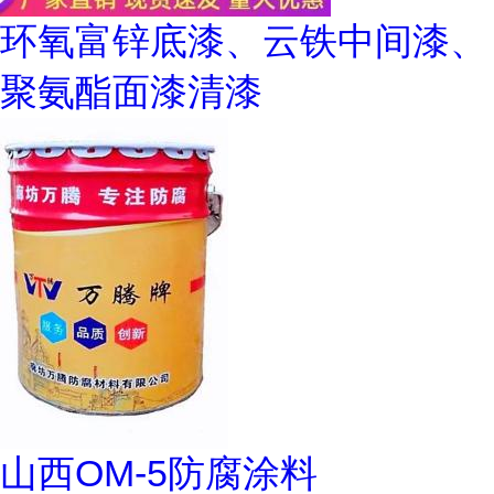
环氧富锌底漆、云铁中间漆、
聚氨酯面漆清漆
山西OM-5防腐涂料