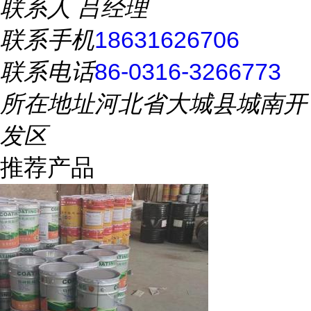
联系人
吕经理
联系手机
18631626706
联系电话
86-0316-3266773
所在地址
河北省大城县城南开
发区
推荐产品