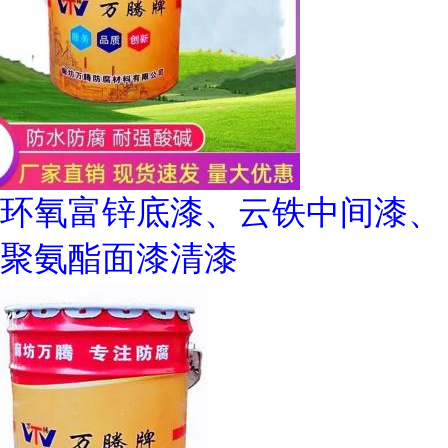
环氧富锌底漆、云铁中间漆、
聚氨酯面漆清漆