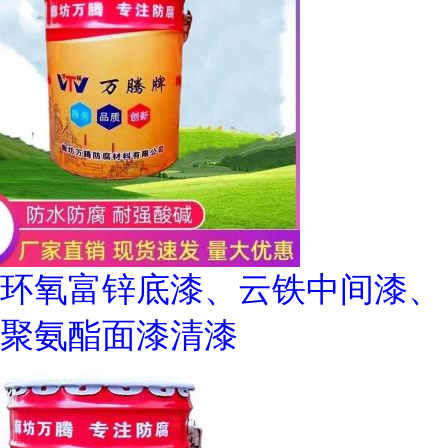
环氧富锌底漆、云铁中间漆、
聚氨酯面漆清漆