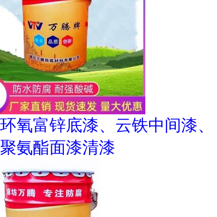
环氧富锌底漆、云铁中间漆、
聚氨酯面漆清漆