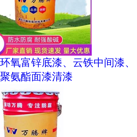
环氧富锌底漆、云铁中间漆、
聚氨酯面漆清漆