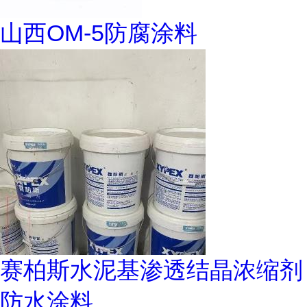
山西OM-5防腐涂料
赛柏斯水泥基渗透结晶浓缩剂
防水涂料