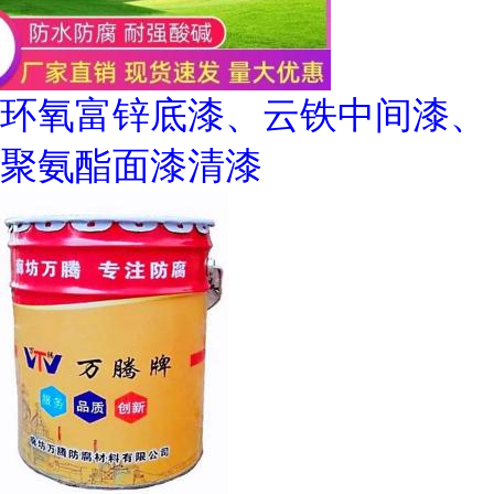
环氧富锌底漆、云铁中间漆、
聚氨酯面漆清漆