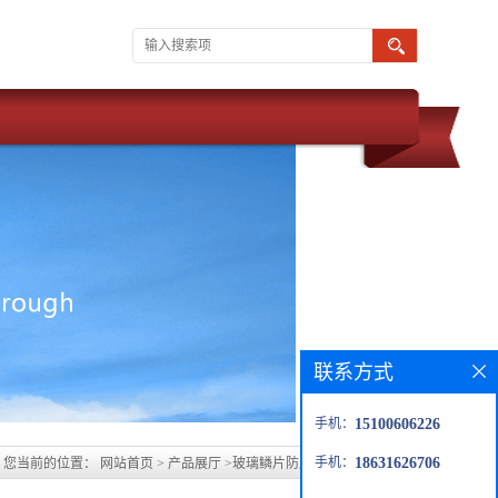
联系方式
手机：
15100606226
手机：
18631626706
您当前的位置：
网站首页
>
产品展厅
>
玻璃鳞片防腐。树脂玻璃鳞片