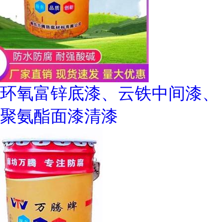
环氧富锌底漆、云铁中间漆、
聚氨酯面漆清漆