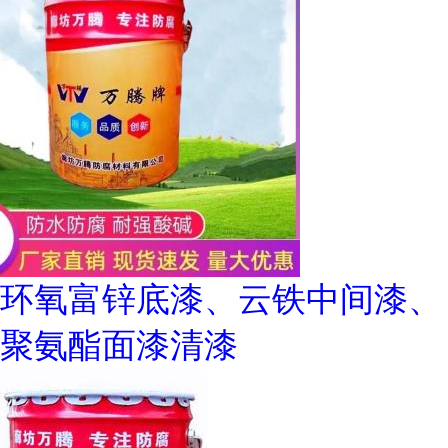
环氧富锌底漆、云铁中间漆、
聚氨酯面漆清漆