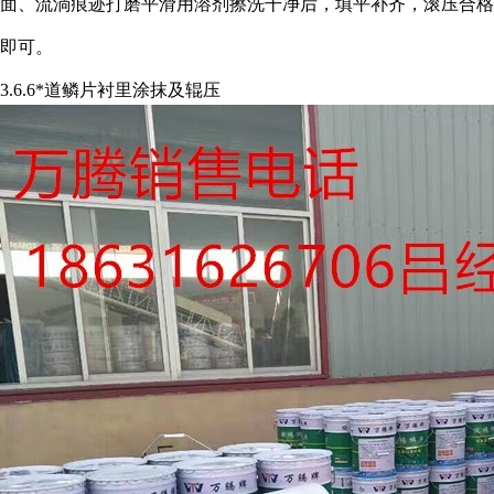
面、流淌痕迹打磨平滑用溶剂擦洗干净后，填平补齐，滚压合格
即可。
3.6.6*道鳞片衬里涂抹及辊压