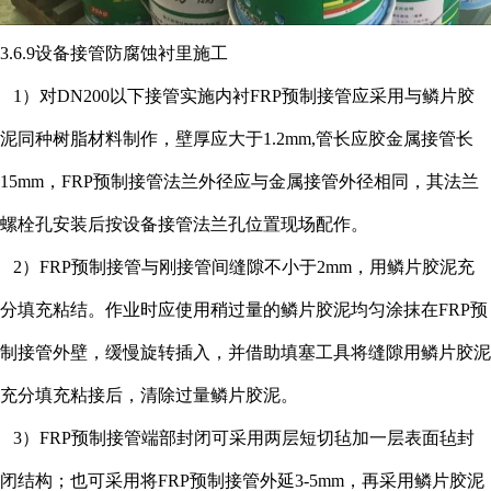
3.6.9设备接管防腐蚀衬里施工
1）对DN200以下接管实施内衬FRP预制接管应采用与鳞片胶
泥同种树脂材料制作，壁厚应大于1.2mm,管长应胶金属接管长
15mm，FRP预制接管法兰外径应与金属接管外径相同，其法兰
螺栓孔安装后按设备接管法兰孔位置现场配作。
2）FRP预制接管与刚接管间缝隙不小于2mm，用鳞片胶泥充
分填充粘结。作业时应使用稍过量的鳞片胶泥均匀涂抹在FRP预
制接管外壁，缓慢旋转插入，并借助填塞工具将缝隙用鳞片胶泥
充分填充粘接后，清除过量鳞片胶泥。
3）FRP预制接管端部封闭可采用两层短切毡加一层表面毡封
闭结构；也可采用将FRP预制接管外延3-5mm，再采用鳞片胶泥