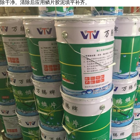
除干净。清除后应用鳞片胶泥填平补齐。