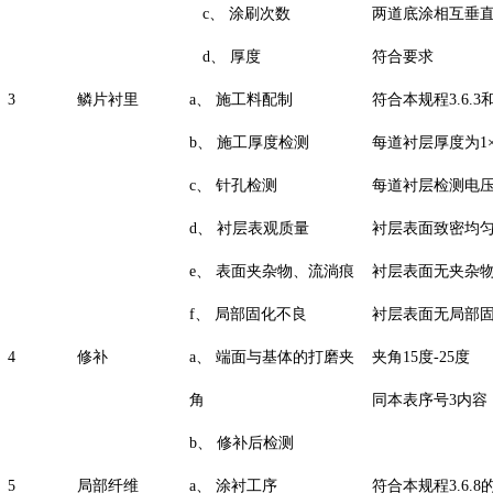
c、
涂刷次数
两道底涂相互垂
d、
厚度
符合要求
3
鳞片衬里
a、
施工料配制
符合本规程3.6.3和
b、
施工厚度检测
每道衬层厚度为1×
c、
针孔检测
每道衬层检测电压增
d、
衬层表观质量
衬层表面致密均
e、
表面夹杂物、流淌痕
衬层表面无夹杂
f、
局部固化不良
衬层表面无局部
4
修补
a、
端面与基体的打磨夹
夹角15度-25度
角
同本表序号3内容
b、
修补后检测
5
局部纤维
a、
涂衬工序
符合本规程3.6.8