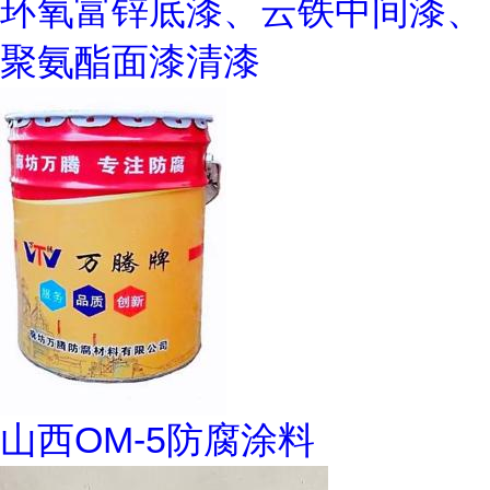
环氧富锌底漆、云铁中间漆、
聚氨酯面漆清漆
山西OM-5防腐涂料