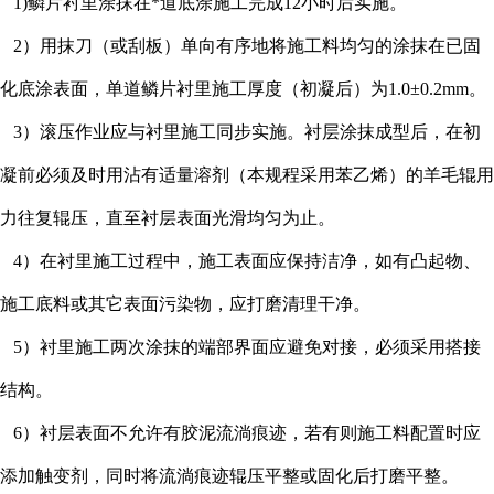
1)鳞片衬里涂抹在*道底涂施工完成12小时后实施。
2）用抹刀（或刮板）单向有序地将施工料均匀的涂抹在已固
化底涂表面，单道鳞片衬里施工厚度（初凝后）为1.0±0.2mm。
3）滚压作业应与衬里施工同步实施。衬层涂抹成型后，在初
凝前必须及时用沾有适量溶剂（本规程采用苯乙烯）的羊毛辊用
力往复辊压，直至衬层表面光滑均匀为止。
4）在衬里施工过程中，施工表面应保持洁净，如有凸起物、
施工底料或其它表面污染物，应打磨清理干净。
5）衬里施工两次涂抹的端部界面应避免对接，必须采用搭接
结构。
6）衬层表面不允许有胶泥流淌痕迹，若有则施工料配置时应
添加触变剂，同时将流淌痕迹辊压平整或固化后打磨平整。