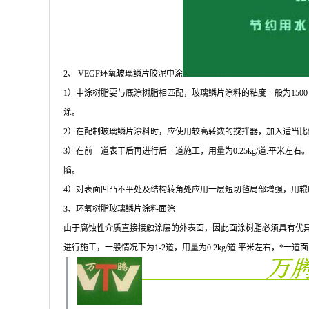
2、 VEGF环氧玻璃鳞片胶泥中涂
1）中涂树脂要与底涂树脂相匹配，玻璃鳞片涂料的粘度一般为1500 c
涂。
2）在配制玻璃鳞片涂料时，应使用较高转数的搅拌器，加入适当比例的
3）在前一道表干后再进行后一道施工，用量为0.25kg/道.平
陷。
4）对表面凹凸不平处及结构转角处应用一层短切毡局部增强，用
3、环氧树脂玻璃鳞片涂料面涂
由于腐蚀性介质直接接触涂层的外表面，因此面涂树脂必须具有优
进行施工，一般情况下为1-2道，用量为0.2kg/道.平米左右，*一