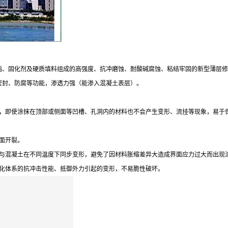
脂、固化剂及硬质填料组成的高强度、抗冲磨蚀、耐酸碱腐蚀、粘结牢固的新型薄层修
密封、防腐等功能，渗透力强（能渗入混凝土表层）。
态，即使涂抹在顶部或侧面等凹槽、孔洞内的材料也不会产生变形、流挂等现象，易于
面开裂。
能与混凝土在不同温度下同步变形，避免了因材料胀缩差异大造成界面应力过大而出现
固化体系的抗冲击性能、抵御外力引起的变形，不易脆性破坏。