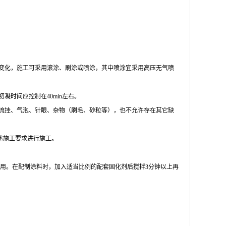
不同而有所变化，施工可采用滚涂、刷涂或喷涂，其中喷涂宜采用高压无气喷
凝时间应控制在40min左右。
，无流挂、气泡、针眼、杂物（刷毛、砂粒等），也不允许存在其它缺
述施工要求进行施工。
用。在配制涂料时，加入适当比例的配套固化剂后搅拌3分钟以上再