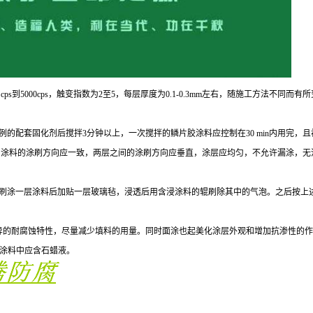
ps到5000cps，触变指数为2至5，每层厚度为0.1-0.3mm左右，随施工方法
配套固化剂后搅拌3分钟以上，一次搅拌的鳞片胶涂料应控制在30 min内用完，且初
米左右。涂料的涂刷方向应一致，两层之间的涂刷方向应垂直，涂层应均匀，不允许漏涂
辊刷涂一层涂料后加贴一层玻璃毡，浸透后用含浸涂料的辊刷除其中的气泡。之后按上
异的耐腐蚀特性，尽量减少填料的用量。同时面涂也起美化涂层外观和增加抗渗性的作
道面涂料中应含石蜡液。