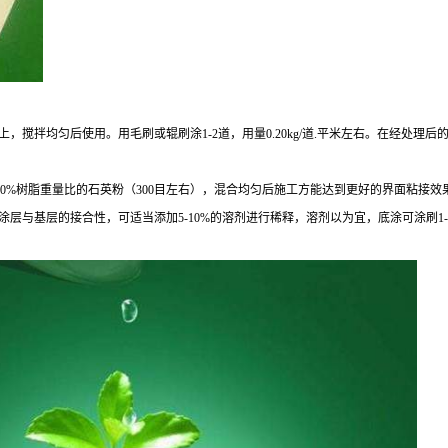
上，搅拌均匀后使用。用毛刷或辊刷涂1-2道，用量0.20kg/道.平米左右。在经处理
50%树脂重量比的石英粉（300目左右），混合均匀后施工方能达到更好的界面粘接效
层与基层的接合性，可适当添加5-10%的溶剂进行稀释，溶剂以为宜，底涂可涂刷1-