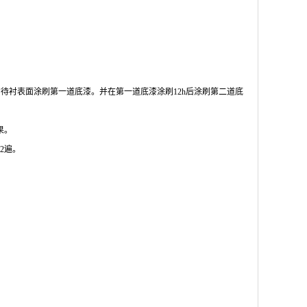
后的待衬表面涂刷第一道底漆。并在第一道底漆涂刷12h后涂刷第二道底
果。
2遍。